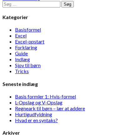
Søg
efter:
Kategorier
Basisformel
Excel
Excel-opstart
Forklaring
Guide
Indlæg
Sjov til børn
Tricks
Seneste indlæg
Basis formler 1: Hvis-formel
L-Opslag og V-Opslag
Regneark til børn – lær at addere
Hurtigudfyldning
Hvad er en syntaks?
Arkiver