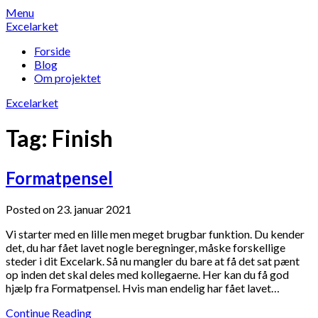
Skip
Menu
to
Excelarket
content
Forside
Blog
Om projektet
Excelarket
Tag:
Finish
Formatpensel
Posted on 23. januar 2021
Vi starter med en lille men meget brugbar funktion. Du kender
det, du har fået lavet nogle beregninger, måske forskellige
steder i dit Excelark. Så nu mangler du bare at få det sat pænt
op inden det skal deles med kollegaerne. Her kan du få god
hjælp fra Formatpensel. Hvis man endelig har fået lavet…
Continue Reading